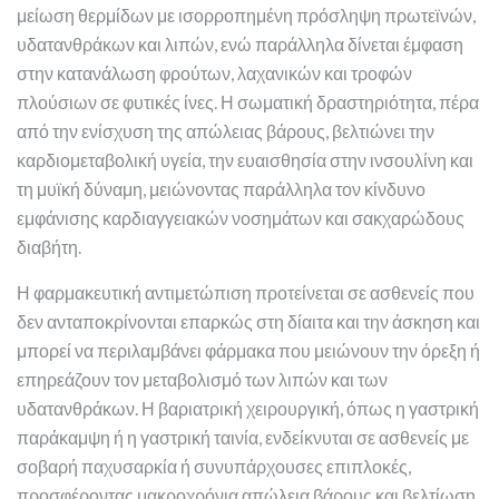
μείωση θερμίδων με ισορροπημένη πρόσληψη πρωτεϊνών,
υδατανθράκων και λιπών, ενώ παράλληλα δίνεται έμφαση
στην κατανάλωση φρούτων, λαχανικών και τροφών
πλούσιων σε φυτικές ίνες. Η σωματική δραστηριότητα, πέρα
από την ενίσχυση της απώλειας βάρους, βελτιώνει την
καρδιομεταβολική υγεία, την ευαισθησία στην ινσουλίνη και
τη μυϊκή δύναμη, μειώνοντας παράλληλα τον κίνδυνο
εμφάνισης καρδιαγγειακών νοσημάτων και σακχαρώδους
διαβήτη.
Η φαρμακευτική αντιμετώπιση προτείνεται σε ασθενείς που
δεν ανταποκρίνονται επαρκώς στη δίαιτα και την άσκηση και
μπορεί να περιλαμβάνει φάρμακα που μειώνουν την όρεξη ή
επηρεάζουν τον μεταβολισμό των λιπών και των
υδατανθράκων. Η βαριατρική χειρουργική, όπως η γαστρική
παράκαμψη ή η γαστρική ταινία, ενδείκνυται σε ασθενείς με
σοβαρή παχυσαρκία ή συνυπάρχουσες επιπλοκές,
προσφέροντας μακροχρόνια απώλεια βάρους και βελτίωση