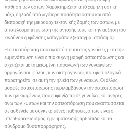
πάθηση των οστών. Xαρακτηρίζεται από χαμηλή οστική
μάζα, δηλαδή από λιγότερη ποσότητα οστού και από
διαταραχή της μικροαρχιτεκτονικής δομής των οστών, με
αποτέλεσμα τη μείωση της αντοχής τους και την αύξηση του
κινδύνου εμφάνισης καταγμάτων (κάταγμα=σπάσιμο).
Η οστεοπόρωση που αναπτύσσεται στις γυναίκες μετά την
εμμηνόπαυση είναι η πιο συχνή μορφή οστεοπόρωσης και
σχετίζεται με τη μειωμένη παραγωγή των γυναικείων
ορμονών του φύλου, των οιστρογόνων, που φυσιολογικά
παρατηρείται σε αυτή την ηλικία των γυναικών. Οι άλλες
μορφές οστεοπόρωσης περιλαμβάνουν την οστεοπόρωση
των ηλικιωμένων, που εμφανίζεται σε γυναίκες και άνδρες
άνω των 70 ετών και την οστεοπόρωση που αναπτύσσεται
σε ασθενείς με συγκεκριμένες παθήσεις, όπως είναι ο
υπερθυρεοειδισμός, η ρευματοειδής αρθρίτιδα και το
σύνδρομο δυσαπορρόφησης.