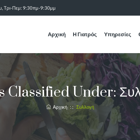
μ, Τρι-Πεμ: 9:30πμ-9:30μμ
Αρχική
Η Γιατρός
Υπηρεσίες
s Classified Under:
Συ
Αρχική
: :
Συλλογή