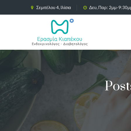
Σεμιτέλου 4, Ιλίσια
Δευ, Παρ: 2μμ-9:30μ
Post