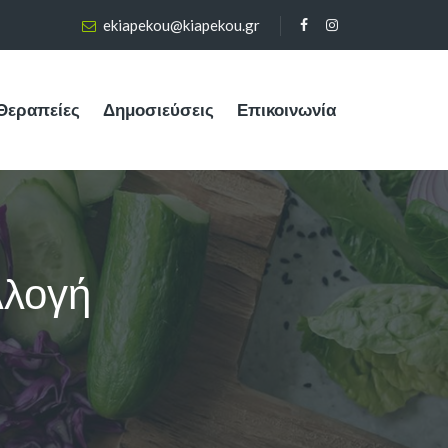
ekiapekou@kiapekou.gr
Θεραπείες
Δημοσιεύσεις
Επικοινωνία
λλογή